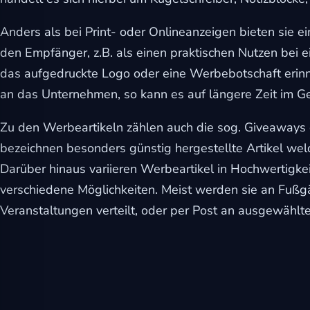
l für Anfallsicherheit
Anders als bei Print- oder Onlineanzeigen bieten sie e
den Empfänger, z.B. als einen praktischen Nutzen bei 
-freundlicher Modus
das aufgedruckte Logo oder eine Werbebotschaft erin
an das Unternehmen, so kann es auf längere Zeit im Ge
dheitsmodus
Zu den Werbeartikeln zählen auch die sog. Giveaways o
bezeichnen besonders günstig hergestellte Artikel wel
Darüber hinaus variieren Werbeartikel in Hochwertigkeit
psie-sicherer Modus
verschiedene Möglichkeiten. Meist werden sie an Fuß
Veranstaltungen verteilt, oder per Post an ausgewählt