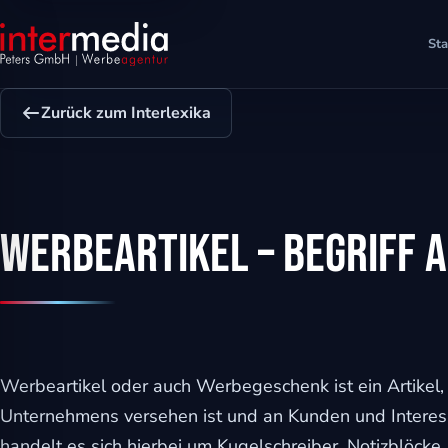
Sta
Zurück zum Interlexika
Werbeartikel – Begriff a
ehinderungsmodus
Werbeartikel oder auch Werbegeschenk ist ein Artikel,
Unternehmens versehen ist und an Kunden und Interes
handelt es sich hierbei um Kugelschreiber, Notizblöcke