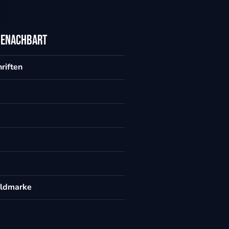
benachbart
riften
ildmarke