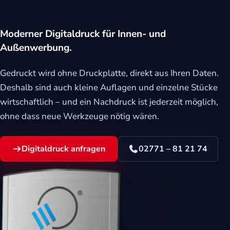
eit
Moderner Digitaldruck für Innen- und
Außenwerbung.
odus
Gedruckt wird ohne Druckplatte, direkt aus Ihren Daten.
Deshalb sind auch kleine Auflagen und einzelne Stücke
wirtschaftlich – und ein Nachdruck ist jederzeit möglich,
ohne dass neue Werkzeuge nötig wären.
dus
Digitaldruck anfragen
02771 – 81 21 74