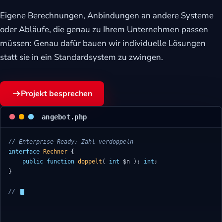
Eigene Berechnungen, Anbindungen an andere Systeme
eit
oder Abläufe, die genau zu Ihrem Unternehmen passen
müssen: Genau dafür bauen wir individuelle Lösungen
odus
statt sie in ein Standardsystem zu zwingen.
Projekt besprechen
angebot.php
dus
interface 
Rechner
 {

public function 
doppelt
( 
int
 $n ): 
int
;

}

// Nach 3 Meetings en