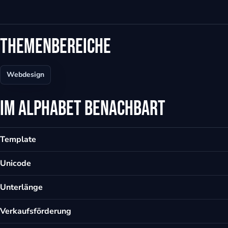
eit
Themenbereiche
odus
Webdesign
Im Alphabet benachbart
Template
dus
Unicode
Unterlänge
Verkaufsförderung