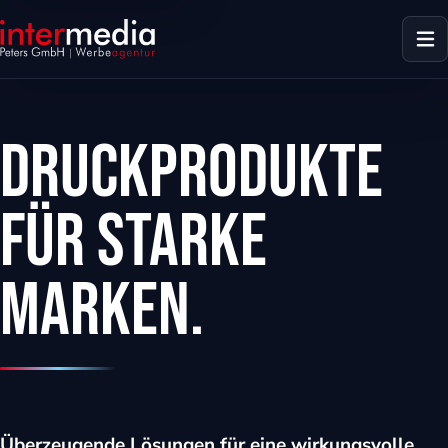
Druckprodukte
für starke
Marken.
dus
Überzeugende Lösungen für eine wirkungsvolle