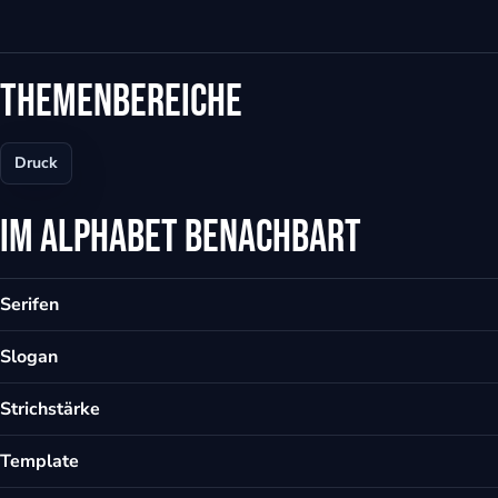
eit
Themenbereiche
odus
Druck
Im Alphabet benachbart
Serifen
dus
Slogan
Strichstärke
Template