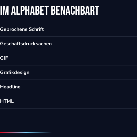
Im Alphabet benachbart
eit
Gebrochene Schrift
odus
Geschäftsdrucksachen
GIF
Grafikdesign
dus
Headline
HTML