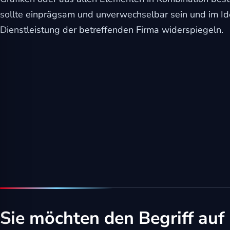
l für Anfallsicherheit
sollte einprägsam und unverwechselbar sein und im Idea
Dienstleistung der betreffenden Firma widerspiegeln.
-freundlicher Modus
dheitsmodus
psie-sicherer Modus
Sie möchten den Begriff auf 