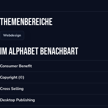
eit
Themenbereiche
odus
Webdesign
Im Alphabet benachbart
Consumer Benefit
dus
Copyright (©)
Cross Selling
Desktop Publishing