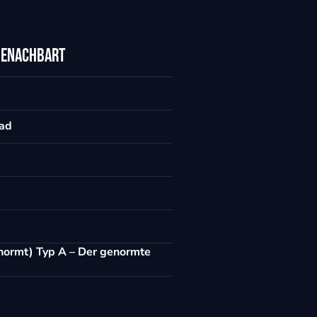
benachbart
rad
normt) Typ A – Der genormte