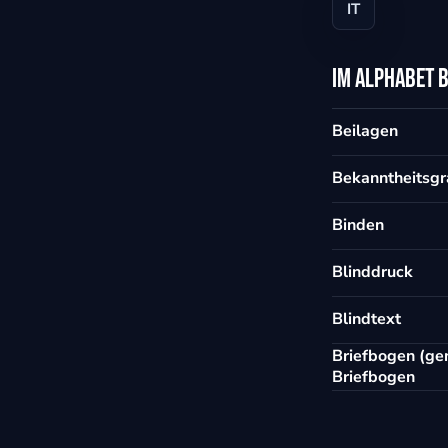
IT
Im Alphabet 
Beilagen
Bekanntheitsg
Binden
Blinddruck
Blindtext
Briefbogen (ge
Briefbogen